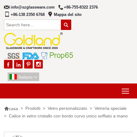
info@szglassware.com
+86-755-8322 2376
+86-138 2350 6768
Mappa del sito





Italiano

Tog

>
Prodotti
>
Vetro personalizzato
>
Vetreria speciale
casa
>
Calice in vetro cristallo con bordo curvo unico soffiato a mano