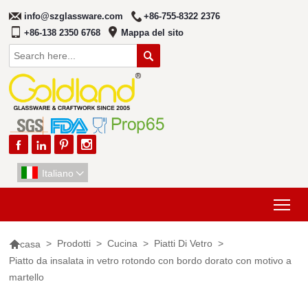
info@szglassware.com
+86-755-8322 2376
+86-138 2350 6768
Mappa del sito





Italiano

Tog

>
Prodotti
>
Cucina
>
Piatti Di Vetro
>
casa
Piatto da insalata in vetro rotondo con bordo dorato con motivo a
martello