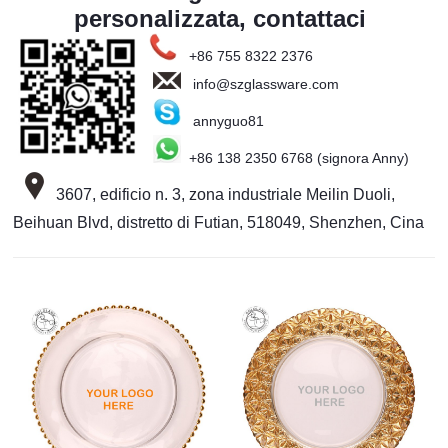
personalizzata, contattaci
+86 755 8322 2376
info@szglassware.com
annyguo81
+86 138 2350 6768 (signora Anny)
3607, edificio n. 3, zona industriale Meilin Duoli,
Beihuan Blvd, distretto di Futian, 518049, Shenzhen, Cina