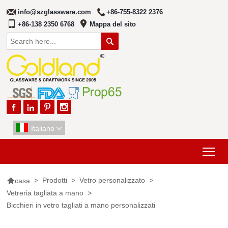
info@szglassware.com
+86-755-8322 2376
+86-138 2350 6768
Mappa del sito





Italiano

Tog

>
Prodotti
>
Vetro personalizzato
>
casa
Vetreria tagliata a mano
>
Bicchieri in vetro tagliati a mano personalizzati