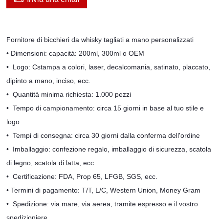
Fornitore di bicchieri da whisky tagliati a mano personalizzati
• Dimensioni: capacità: 200ml, 300ml o OEM
•
Logo:
C
stampa a colori, laser, decalcomania, satinato, placcato,
dipinto a mano, inciso, ecc.
•
Quantità minima richiesta: 1.000 pezzi
•
Tempo di campionamento: circa 15 giorni in base al tuo stile e
logo
•
Tempi di consegna: circa 30 giorni dalla conferma dell'ordine
•
Imballaggio: confezione regalo, imballaggio di sicurezza, scatola
di legno, scatola di latta, ecc.
•
Certificazione: FDA, Prop 65, LFGB, SGS, ecc.
•
Termini di pagamento: T/T, L/C, Western Union, Money Gram
•
Spedizione: via mare, via aerea, tramite espresso e il vostro
spedizioniere