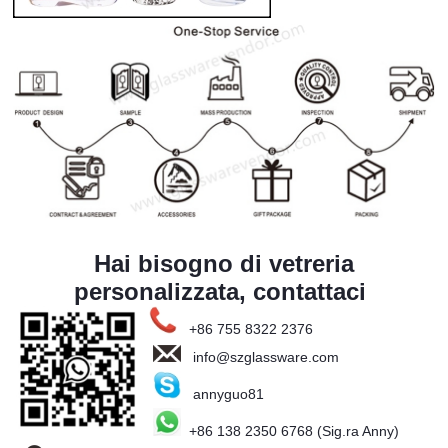
Hai bisogno di vetreria
personalizzata, contattaci
+86 755 8322 2376
info@szglassware.com
annyguo81
+86 138 2350 6768 (Sig.ra Anny)